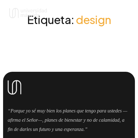
Etiqueta:
design
“Porque yo sé muy bien los planes que tengo para ustedes —
afirma el Señor—, planes de bienestar y no de calamidad, a
fin de darles un futuro y una esperanza.”